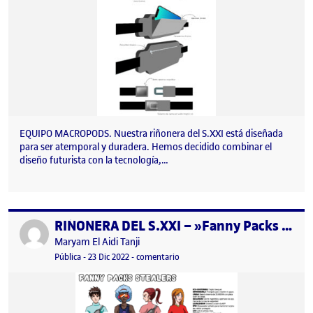
EQUIPO MACROPODS. Nuestra riñonera del S.XXI está diseñada
para ser atemporal y duradera. Hemos decidido combinar el
diseño futurista con la tecnología,…
RIÑONERA DEL S.XXI – »Fanny Packs Stealers»
Publicado por
Publicado por
Maryam El Aidi Tanji
Visibilidad:
Fecha de publicación
en RIÑONERA DEL S.XXI – »Fanny Pa
Pública
-
23 Dic 2022
-
comentario