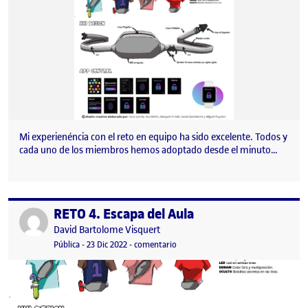
Mi experienéncia con el reto en equipo ha sido excelente. Todos y
cada uno de los miembros hemos adoptado desde el minuto…
RETO 4. Escapa del Aula
Publicado por
Publicado por
David Bartolome Visquert
Visibilidad:
Fecha de publicación
23 diciembre, 2022 9:08 pm
en RETO 4. Escapa del Aula
Pública
-
23 Dic 2022
-
comentario