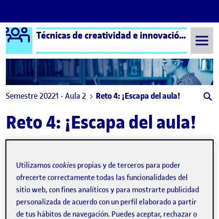
Logo Ágora
Técnicas de creatividad e innovación aula 2
Saltar al contenido
Semestre 20221 - Aula 2
Reto 4: ¡Escapa del aula!
Reto 4: ¡Escapa del aula!
Propuesta final Kangaroo+reflexión individual co-creación
Publicado por
Publicado por
Nicole Schwartz
Utilizamos
cookies
propias y de terceros para poder
Visibilidad:
Fecha de publicación
27 diciembre, 2022 10:08 pm
en Propuesta final Kangaroo+reflexi
Pública
-
27 Dic 2022
-
comentario
ofrecerte correctamente todas las funcionalidades del
sitio web, con fines analíticos y para mostrarte publicidad
personalizada de acuerdo con un perfil elaborado a partir
de tus hábitos de navegación. Puedes aceptar, rechazar o