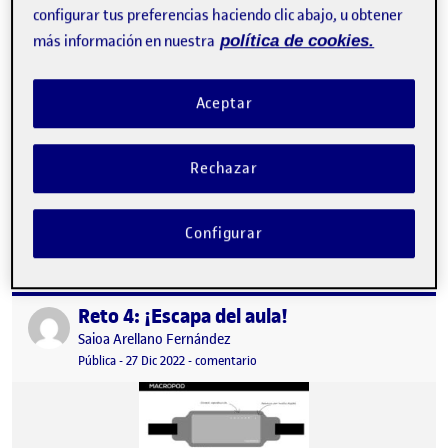
configurar tus preferencias haciendo clic abajo, u obtener
más información en nuestra
política de cookies.
Aceptar
Rechazar
Nombre del equipo: KANGAROO Propuesta final de la riñonera
del siglo XXI: Reflexión individual de co-creación: A veces trabajar
en equipo puede ser…
Configurar
Reto 4: ¡Escapa del aula!
Publicado por
Publicado por
Saioa Arellano Fernández
Visibilidad:
Fecha de publicación
en Reto 4: ¡Escapa del aula!
Pública
-
27 Dic 2022
-
comentario